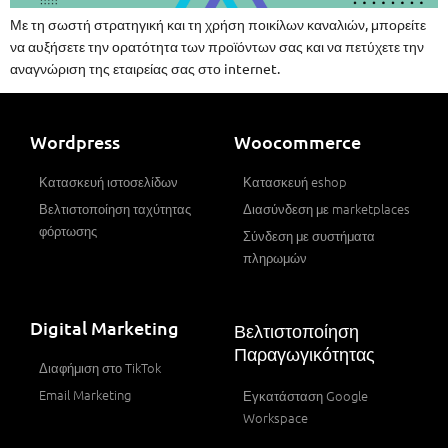
Με τη σωστή στρατηγική και τη χρήση ποικίλων καναλιών, μπορείτε
να αυξήσετε την ορατότητα των προϊόντων σας και να πετύχετε την
αναγνώριση της εταιρείας σας στο internet.
Wordpress
Woocommerce
Κατασκευή ιστοσελίδων
Κατασκευή eshop
Βελτιστοποίηση ταχύτητας
Διασύνδεση με marketplaces
φόρτωσης
Σύνδεση με συστήματα
πληρωμών
Digital Marketing
Βελτιστοποίηση
Παραγωγικότητας
Διαφήμιση στο TikTok
Email Marketing
Εγκατάσταση Google
Workspace